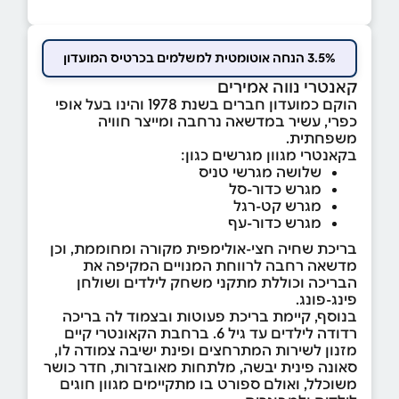
3.5% הנחה אוטומטית למשלמים בכרטיס המועדון
קאנטרי נווה אמירים
הוקם כמועדון חברים בשנת 1978 והינו בעל אופי
כפרי, עשיר במדשאה נרחבה ומייצר חוויה
משפחתית.
בקאנטרי מגוון מגרשים כגון:
שלושה מגרשי טניס
מגרש כדור-סל
מגרש קט-רגל
מגרש כדור-עף
בריכת שחיה חצי-אולימפית מקורה ומחוממת, וכן
מדשאה רחבה לרווחת המנויים המקיפה את
הבריכה וכוללת מתקני משחק לילדים ושולחן
פינג-פונג.
בנוסף, קיימת בריכת פעוטות ובצמוד לה בריכה
רדודה לילדים עד גיל 6. ברחבת הקאונטרי קיים
מזנון לשירות המתרחצים ופינת ישיבה צמודה לו,
סאונה פינית יבשה, מלתחות מאובזרות, חדר כושר
משוכלל, ואולם ספורט בו מתקיימים מגוון חוגים