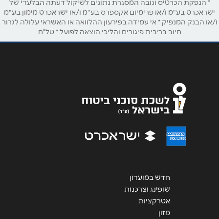
* הנפקת הכרטיס וגובה המסגרת נתונים לשיקול דעתה הבלעדי של
אימייל
*
ישראכרט בע"מ ו/או פרימיום אקספרס בע"מ ו/או ישראכרט מימון בע"מ
ו/או הבנק המנפיק * אי עמידה בפירעון ההלוואה או האשראי עלולה לגרור
חיוב בריבית פיגורים והליכי הוצאה לפועל * טל"ח
נושא
*
אנא חזרו אלי בקשר ל...
הודעה
*
שליחה
חדש במועדון
שופינג וצרכנות
אטרקציות
מזון