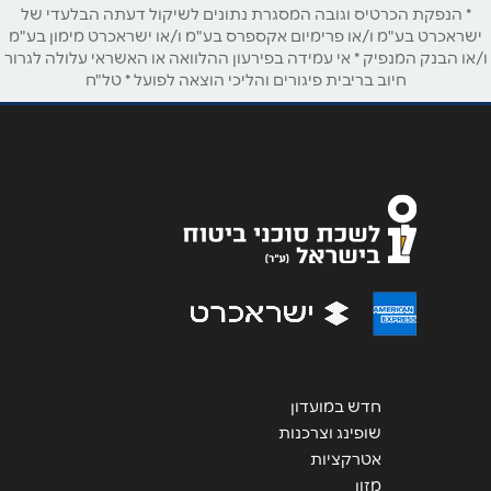
* הנפקת הכרטיס וגובה המסגרת נתונים לשיקול דעתה הבלעדי של
ישראכרט בע"מ ו/או פרימיום אקספרס בע"מ ו/או ישראכרט מימון בע"מ
אימייל
*
ו/או הבנק המנפיק * אי עמידה בפירעון ההלוואה או האשראי עלולה לגרור
חיוב בריבית פיגורים והליכי הוצאה לפועל * טל"ח
נושא
*
אנא חזרו אלי בקשר ל...
הודעה
*
שליחה
חדש במועדון
שופינג וצרכנות
אטרקציות
מזון