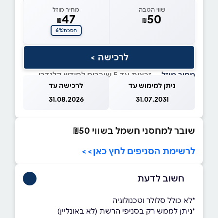
שווי הטבה
מחיר מוזל
47
50
₪
₪
6%
חסכת
לרכישה >
מחיר מוזל
— זכאות עד 5 שוברים לחודש קלנדרי
ניתן למימוש עד
לרכישה עד
31.08.2026
31.07.2031
שובר למחסני חשמל בשווי ₪50
לרשימת הסניפים לחץ כאן>>
חשוב לדעת
*לא כולל סלולר וטכנולוגיה
*ניתן לממש רק בסניפי הרשת (לא באונליין)