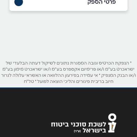
פרטי הספק
073-3745777
באתר
בפייסבוק
באינסטגרם
שם מלא
*
* הנפקת הכרטיס וגובה המסגרת נתונים לשיקול דעתה הבלעדי של
ישראכרט בע"מ ו/או פרימיום אקספרס בע"מ ו/או ישראכרט מימון בע"מ
ו/או הבנק המנפיק * אי עמידה בפירעון ההלוואה או האשראי עלולה לגרור
טלפון
*
חיוב בריבית פיגורים והליכי הוצאה לפועל * טל"ח
אימייל
*
נושא
*
אנא חזרו אלי בקשר ל...