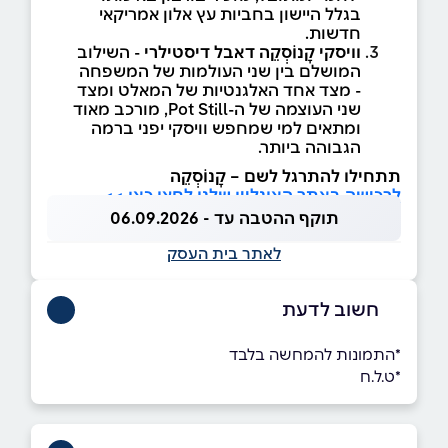
בגלל היישון בחביות עץ אלון אמריקאי
חדשות.
וויסקי קָנוֹסְקֵה דאבל דיסטילרי
- השילוב
המושלם בין שני העולמות של המשפחה
- מצד אחד האלגנטיות של המאלט ומצד
שני העוצמה של ה-Pot Still, מורכב מאוד
ומתאים למי שמחפש וויסקי יפני ברמה
הגבוהה ביותר.
תתחילו להתרגל לשם – קָנוֹסְקֵה
לרכישה באתר האונליין שלנו לחצו כאן >>
תוקף ההטבה עד - 06.09.2026
לאתר בית העסק
חשוב לדעת
*התמונות להמחשה בלבד
*ט.ל.ח