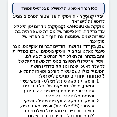
10% הנחה אוטומטית למשלמים בכרטיס המועדון
ויסקי קָנוֹסְקֵה - הוויסקי היפני עטור הפרסים מגיע
לראשונה לישראל
מזקקת KANOSUKE (קָנוֹסְקֵה) מדרום יפן היא לא
עוד מזקקה, היא סיפור של מסורת משפחתית בת
עשרות שנים שפוגשת את חוף הים הפראי של
פוקיאגה.
שם, בין דודי נחושת ייחודיים לבריזת אוקיינוס, נוצר
סינגל מאלט ובקבוקי וויסקי נוספים, שזכו במדליות
זהב בתחרויות האלכוהול הנחשבות בעולם.
וויסקי ארטיזנלי המיוצר במסורת משפחתית של
למעלה מ-130 שנה ומזוקק בדודי נחושת
המעניקים לו טעם עשיר, מורכב ומאוזן להפליא.
3 סגנונות ייחודיים מגיעים לישראל:
וויסקי קָנוֹסְקֵה סינגל מאלט
- וויסקי עשיר
ומאוזן, משלב מתיקות של וניל ודבש יחד
עם פירותיות יפנית (כמו פרי ההדר יוזו)
וסיומת מלוחה עדינה מהים.
וויסקי קָנוֹסְקֵה היוקי פוט סטיל
- וויסקי
עוצמתי (51% אלכוהול) ועשיר מאוד בפה,
הוא פחות פירותי מהסינגל מאלט ויותר
'לחמי' ומתובל, מזכיר בורבון באיכותו