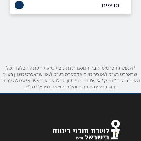
058-4121512
|
04-6274530
סניפים
אור עקיבא
שם מלא
*
החורב 11,. אזור תעשייה צפוני
04-6274530
טלפון
*
* הנפקת הכרטיס וגובה המסגרת נתונים לשיקול דעתה הבלעדי של
אימייל
*
ישראכרט בע"מ ו/או פרימיום אקספרס בע"מ ו/או ישראכרט מימון בע"מ
ו/או הבנק המנפיק * אי עמידה בפירעון ההלוואה או האשראי עלולה לגרור
חיוב בריבית פיגורים והליכי הוצאה לפועל * טל"ח
נושא
*
אנא חזרו אלי בקשר ל...
הודעה
*