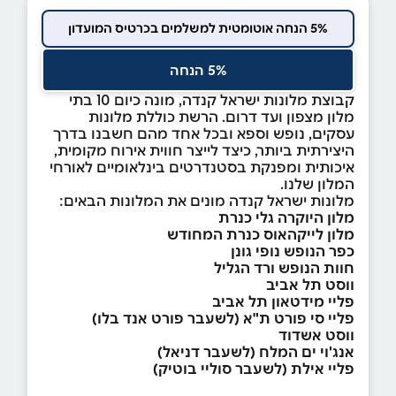
5% הנחה אוטומטית למשלמים בכרטיס המועדון
5% הנחה
קבוצת מלונות ישראל קנדה, מונה כיום 10 בתי
מלון מצפון ועד דרום. הרשת כוללת מלונות
עסקים, נופש וספא ובכל אחד מהם חשבנו בדרך
היצירתית ביותר, כיצד לייצר חווית אירוח מקומית,
איכותית ומפנקת בסטנדרטים בינלאומיים לאורחי
המלון שלנו.
מלונות ישראל קנדה מונים את המלונות הבאים:
מלון היוקרה גלי כנרת
מלון לייקהאוס כנרת המחודש
כפר הנופש נופי גונן
חוות הנופש ורד הגליל
ווסט תל אביב
פליי מידטאון תל אביב
פליי סי פורט ת"א (לשעבר פורט אנד בלו)
ווסט אשדוד
אנג'וי ים המלח (לשעבר דניאל)
פליי אילת (לשעבר סוליי בוטיק)