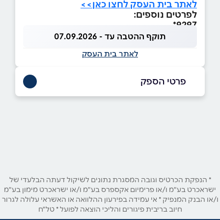
לאתר בית העסק לחצו כאן>>
לפרטים נוספים:
9297*
תוקף ההטבה עד - 07.09.2026
לאתר בית העסק
פרטי הספק
9297*
באתר
בפייסבוק
באינסטגרם
שם מלא
*
* הנפקת הכרטיס וגובה המסגרת נתונים לשיקול דעתה הבלעדי של
ישראכרט בע"מ ו/או פרימיום אקספרס בע"מ ו/או ישראכרט מימון בע"מ
ו/או הבנק המנפיק * אי עמידה בפירעון ההלוואה או האשראי עלולה לגרור
טלפון
*
חיוב בריבית פיגורים והליכי הוצאה לפועל * טל"ח