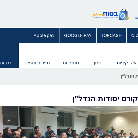
יס
TOPCASH
GOOGLE PAY
Apple pay
אטרקציות
מזון
מסעדות
תיירות ונופש
תרבות 
 הנדל”ן
ורס יסודות הנדל”ן