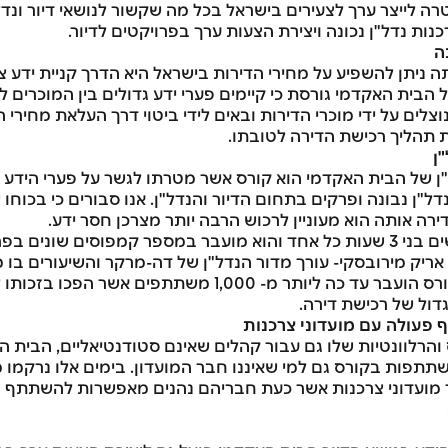
ה לייצר ערך לצעירים בישראל בכל מה שקשור לנושאי דיור ונדל
כנות נדל"ן נכונה ויצירת הצעות ערך בפרויקטים לדיור.
ה
ניתן להשפיע על מחירי הדירות בישראל היא הדרך קניית ידע צ
 הבית האקדמי גורסת כי קיימים פערי ידע גדולים בין המוכרים ל
וצלים על ידי מוכרי הדירות ובאים לידי ביטוי דרך העלאת מחירי 
 תהליך רכישת הדירה לטובתו.
ן
"ן של הבית האקדמי הוא קורס אשר מטרתו לגשר על פערי הידע ב
"ן נבונה ופרקים בתחום הדיור והנדל"ן. אנו סבורים כי בכוחו ש
רה אותה הוא מעוניין לרכוש הרבה יותר מצרכן חסר ידע.
הקורס מחולק ל- 8 מפגשים בני 3 שעות כל אחד והוא מועבר במספר קמפוסים שו
 אריק מירובסקי- עורך מדור הנדל"ן של דה-מרקר והשיעורים בו מ
אנשי הנדל"ן בישראל. הקורס הועבר עד כה ליותר מ- 1,000 משתתפים
ול של רכישת דירה.
 פעולה עם מועדוני צרכנות
הרלוונטיות שלו גם עבור קהלים שאינם סטודנטיאליים, הבית 
פות בקורס גם למי שאיננו חבר המועדון. בימים אלו נרקמו מ
 מועדוני צרכנות אשר כעת חבריהם נהנים מאפשרות להשתתף 