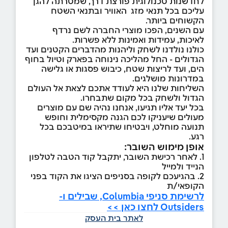
לחדשנות טכנולוגית פורצת דרך, שמטרתה להגן
עליכם בכל תנאי מזג האוויר ובתנאי השטח
הקשוחים ביותר.
עם השנים, הפכו מוצרי החברה לשם נרדף
לאיכות, עמידות ואמינות ללא פשרות.
כולנו נולדנו לשחק וליהנות מהדברים הקטנים ועד
הגדולים - החל מהליכה נינוחה בפארק וטיול בחוף
הים, ועד לריצות שטח, כיבוש פסגות או גלישה
במדרונות מושלגים.
השליחות שלנו היא לעודד אתכם לצאת אל העולם
הגדול ולשחק בכל מקום שתבחרו.
בכל יעד אליו תגיעו, אנחנו נהיה שם עם מוצרים
מעולים שיעניקו לכם הגנה מקסימלית וחופש
תנועה מוחלט, ויבטיחו שתיראו במיטבכם בכל
רגע.
אופן מימוש השובר:
1. לאחר רכישת השובר, יתקבל קוד הטבה לטלפון
הנייד ולמייל
2. בהגיעכם לקופה בסניפים הציגו את הקוד בפני
הקופאי/ת
לרשימת סניפי Columbia, שבילים ו-
Outsiders לחצו כאן >>
לאתר בית העסק