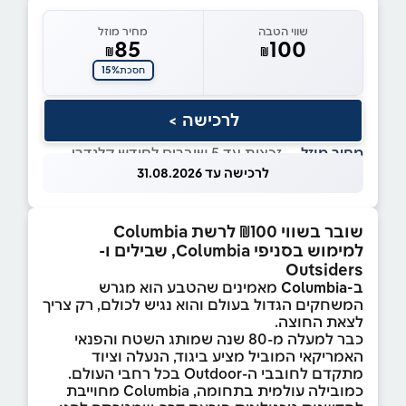
שווי הטבה
מחיר מוזל
85
100
₪
₪
15%
חסכת
לרכישה >
מחיר מוזל
— זכאות עד 5 שוברים לחודש קלנדרי
לרכישה עד 31.08.2026
שובר בשווי ₪100 לרשת Columbia
למימוש בסניפי Columbia, שבילים ו-
Outsiders
ב-Columbia
מאמינים שהטבע הוא מגרש
המשחקים הגדול בעולם והוא נגיש לכולם, רק צריך
לצאת החוצה.
כבר למעלה מ-80 שנה שמותג השטח והפנאי
האמריקאי המוביל מציע ביגוד, הנעלה וציוד
מתקדם לחובבי ה-Outdoor בכל רחבי העולם.
כמובילה עולמית בתחומה, Columbia מחוייבת