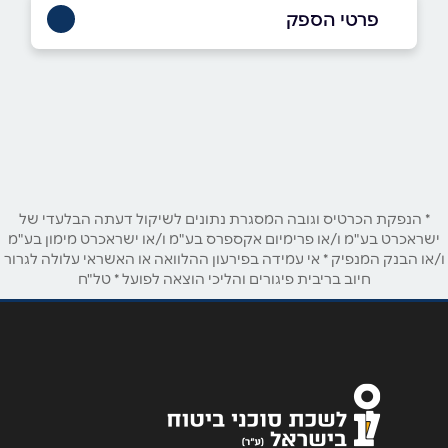
פרטי הספק
באתר
באינסטגרם
בוואטסאפ
שם מלא
*
* הנפקת הכרטיס וגובה המסגרת נתונים לשיקול דעתה הבלעדי של
טלפון
*
ישראכרט בע"מ ו/או פרימיום אקספרס בע"מ ו/או ישראכרט מימון בע"מ
ו/או הבנק המנפיק * אי עמידה בפירעון ההלוואה או האשראי עלולה לגרור
חיוב בריבית פיגורים והליכי הוצאה לפועל * טל"ח
אימייל
*
נושא
*
אנא חזרו אלי בקשר ל...
הודעה
*