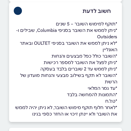
חשוב לדעת
*תוקף למימוש השובר – 5 שנים
*ניתן לממש את השובר בסניפי Columbia, שבילים ו-
Outsiders
*לא ניתן לממש את השובר בסניפי OULTET ובאתר
האונליין
*השובר כולל כפל מבצעים והנחות
*ניתן לפצל את השובר למספר רכישות
*ניתן לממש עד 2 שוברים בלבד בעסקה
ָ*השובר לא תקף בשילוב מבצעי והנחות מועדון של
הרשת
ָָ*עד גמר המלאי
*התמונות להמחשה בלבד
*ט.ל.ח
*לאחר חלוף תוקף מימוש השובר, לא ניתן יהיה לממש
את השובר ולא יינתן זיכוי או החזר כספי בגינו