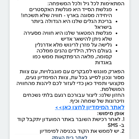
המתאימות לכל גיל ולכל המשפחה:
מגלשת הסייד היא מגלשת האקסטרים
היחידה מסוגה בארץ - חוויה שלא תשכחו!
בריכת הגלים שלנו היא הגדולה ביותר
בישראל
מגלשת המטאור שלנו היא חוויה מסעירה
שלא ניתן להישאר אדיש
גלישה על מזרן לריגוש מלא אדרנלין
בעולם הילד, הילדים נהנים ממלכה
קסומה, מלאה הרפתקאות ממש כמו
באגדות
הפארק מונגש למבקרים עם מוגבלויות, עם צוות
מסור ונכון לסייע בכל עת, צוות המימדיון נעים,
מקצועי ותמיד כאן כדי לעזור לכם ליהנות מהחוויה
המושלמת.
החזון שלנו: ליצור עבורכם רגעם בלתי נשכחים
וזיכרונות של שמחה וכיף.
לאתר המימדיון לחצו כאן>>
אופן מימוש:
1. לאחר רכישת השובר באתר המועדון יתקבל קוד
ב- SMS
2. יש לממש את הקוד בכניסה למימדיון
לאתר בית העסק