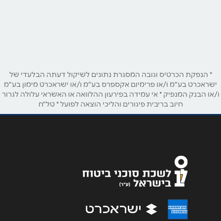
הרצל 21
שם מלא
*
טלפון
*
* הנפקת הכרטיס וגובה המסגרת נתונים לשיקול דעתה הבלעדי של
ישראכרט בע"מ ו/או פרימיום אקספרס בע"מ ו/או ישראכרט מימון בע"מ
ו/או הבנק המנפיק * אי עמידה בפירעון ההלוואה או האשראי עלולה לגרור
חיוב בריבית פיגורים והליכי הוצאה לפועל * טל"ח
אימייל
*
נושא
*
אנא חזרו אלי בקשר ל...
הודעה
*