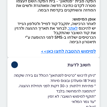
הפקה מבית "פנתאון" - בית הפקה השם לעצמו
מטרה לקדם כתיבה חדשה ומאתגרת ולשים את
המחזה והשחקנים בקדמת הבמה.
אופן המימוש:
לאחר הרכישה, יתקבל קוד למייל ולטלפון הנייד
יש להיכנס
לאתר
, לבחור את תאריך ההגעה ולהזין
את קוד השובר שהתקבל
הכרטיסים ישלחו ב-SMS לפני ההופעה ע"י
תיאטרון הבימה
למימוש ההטבה לחצו כאן>>
חשוב לדעת
*ניתן לרכוש "כרטיס לפנתאון" הכולל גם בירה שקמה
(מגיל 18 ומעלה) ובונוס מיוחד.
* פתיחת דלתות: כ-30 דקות לפני תחילת ההצגה.
*התמונה להמחשה בלבד
*תוקף למימוש השובר: לא זמין
*עד גמר המלאי
*ט.ל.ח