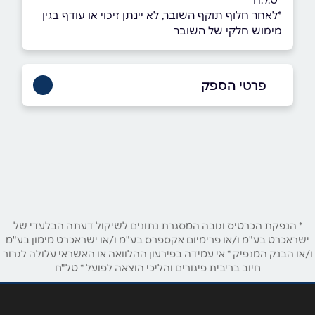
*לאחר חלוף תוקף השובר, לא יינתן זיכוי או עודף בגין
מימוש חלקי של השובר
פרטי הספק
שם מלא
*
טלפון
*
* הנפקת הכרטיס וגובה המסגרת נתונים לשיקול דעתה הבלעדי של
ישראכרט בע"מ ו/או פרימיום אקספרס בע"מ ו/או ישראכרט מימון בע"מ
אימייל
*
ו/או הבנק המנפיק * אי עמידה בפירעון ההלוואה או האשראי עלולה לגרור
חיוב בריבית פיגורים והליכי הוצאה לפועל * טל"ח
נושא
*