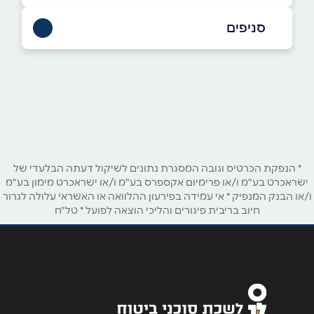
050-6308624
|
077-9967388
סניפים
באתר
תל אביב
ברדיצ`בסקי 14
077-9967388
שם מלא
*
טלפון
*
* הנפקת הכרטיס וגובה המסגרת נתונים לשיקול דעתה הבלעדי של
ישראכרט בע"מ ו/או פרימיום אקספרס בע"מ ו/או ישראכרט מימון בע"מ
ו/או הבנק המנפיק * אי עמידה בפירעון ההלוואה או האשראי עלולה לגרור
חיוב בריבית פיגורים והליכי הוצאה לפועל * טל"ח
אימייל
*
נושא
*
אנא חזרו אלי בקשר ל...
הודעה
*