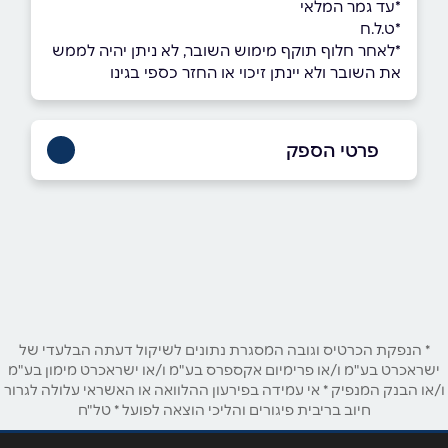
*עד גמר המלאי
*ט.ל.ח
*לאחר חלוף תוקף מימוש השובר, לא ניתן יהיה לממש
את השובר ולא יינתן זיכוי או החזר כספי בגינו
פרטי הספק
036427080
באתר
שם מלא
*
* הנפקת הכרטיס וגובה המסגרת נתונים לשיקול דעתה הבלעדי של
ישראכרט בע"מ ו/או פרימיום אקספרס בע"מ ו/או ישראכרט מימון בע"מ
ו/או הבנק המנפיק * אי עמידה בפירעון ההלוואה או האשראי עלולה לגרור
טלפון
*
חיוב בריבית פיגורים והליכי הוצאה לפועל * טל"ח