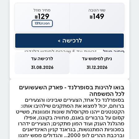
שווי הטבה
מחיר מוזל
129
149
₪
₪
13%
חסכת
לרכישה >
מחיר מוזל
— זכאות עד 5 שוברים לחודש קלנדרי
ניתן למימוש עד
לרכישה עד
31.08.2026
31.12.2026
בואו להינות בסופרלנד - פארק השעשועים
לכל המשפחה
בסופרלנד כל אחד, הצעירים שבינינו והצעירים
ברוחם, יכול למצוא את המתקנים שילהיבו אותו:
הקטנטנים ייהנו מקרוסלות שונות ומגוונות, משייט
קסום על ברבורים באגם, מחוויה בקונגו, אפילו
מהגלגל הענק ועוד המון מתקנים; הצעירים ידהרו
במכוניות המתנגשות, בגראנד קניון האינדיאנים
וברכבת ההרים לופ 2000... והגדולים ממש יחגגו