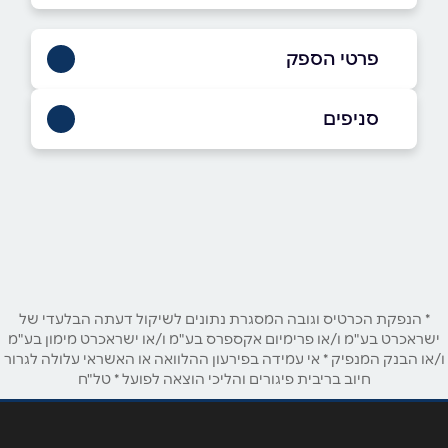
פרטי הספק
03-759-5000
סניפים
באתר
בפייסבוק
באינסטגרם
תל אביב
הארבעה 28 תל אביב – מגדלי הארבעה (קומה
14)
03-759-5000
שם מלא
*
טלפון
*
* הנפקת הכרטיס וגובה המסגרת נתונים לשיקול דעתה הבלעדי של
ישראכרט בע"מ ו/או פרימיום אקספרס בע"מ ו/או ישראכרט מימון בע"מ
ו/או הבנק המנפיק * אי עמידה בפירעון ההלוואה או האשראי עלולה לגרור
חיוב בריבית פיגורים והליכי הוצאה לפועל * טל"ח
אימייל
*
נושא
*