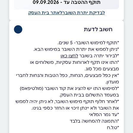
תוקף ההטבה עד - 09.09.2026
לבדיקת יתרת השובר
לאתר בית העסק
חשוב לדעת
*תוקף למימוש השובר- 5 שנים.
*ניתן לממש את יתרת השובר במימוש הבא.
*לבירור יתרה בשובר
לחצו כאן
*התו אינו תקף לארוחות עסקיות, משלוחים או
מבצעים מכל סוג.
*אין כפל מבצעים, הנחות, כפל הטבות והנחות לחברי
מועדון.
*למימוש התו יש להציג את קוד השובר (מולטיפאס)
במעמד התשלום בבית העסק.
*לאחר חלוף תוקף מימוש השובר, לא ניתן יהיה לממש
את השובר ולא יינתן זיכוי או החזר כספי בגינו.
*עד גמר המלאי
*התמונה להמחשה בלבד
*ט.ל.ח