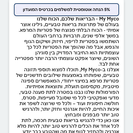
5% הנחה אוטומטית למשלמים בכרטיס המועדון
My Myco - הבריאות שלכם, הכוח שלנו
בעולם של פתרונות בריאות טבעיים, גילינו אוצר
אמיתי - הכוח הבלתי מנוצח של פטריות המרפא.
במשך אלפי שנים, תרבויות ברחבי העולם
השתמשו בפטריות לריפוי, חיזוק ושיקום הגוף
והנפש, אבל מה שהופך את הפטריות לכל כך
עוצמתיות הוא החיבור המדויק בין סוגיהן
השונים, שיוצר אפקט עוצמתי הרבה יותר מפטרייה
אחת לבד.
אצלנו ב-My Myco, תוכלו למצוא תוספי תזונה
טבעיים, שפותחו באמצעות שילובים חדשניים של
פטריות מרפא במיצוי ייחודי, המאפשרים ספיגה
מיטבית, מקסימום תועלת, ותוצאות אמיתיות.
הפורמולות שלנו נבנו במטרה לתת מענה טבעי,
מדעי ואפקטיבי לכל מי שסובל מעייפות, סטרס,
חולשה חיסונית ועוד – ולכל מי שרוצה לשפר את
איכות החיים, להיות אנרגטי וחזק יותר, ולהרגיש
טוב יותר מבפנים ומבחוץ.
אנו כאן כדי להנגיש בריאות טבעית חכמה, לתת
לכל אחד את הכלים להרגיש טוב יותר, להיות מלא
אנרגיה ולהחזיר לגוף את מה שהטבע כבר יודע