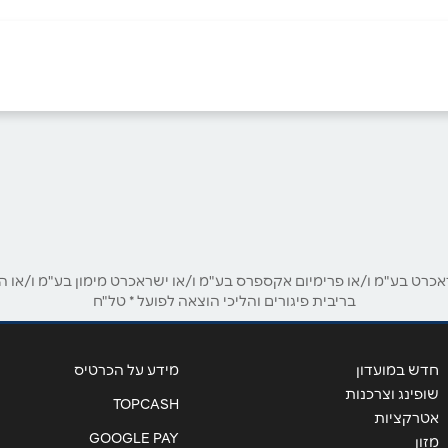
05
ביוטיוב
אימייל
*
ט בע"מ ו/או פרימיום אקספרס בע"מ ו/או ישראכרט מימון בע"מ ו/או הבנ
בריבית פיגורים והליכי הוצאה לפועל * טל"ח
חדש במועדון
מידע על הכרטיס
שופינג וצרכנות
TOPCASH
אטרקציות
GOOGLE PAY
מזון