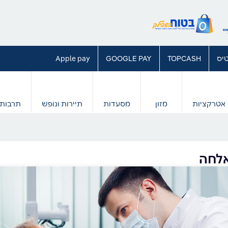
יס
TOPCASH
GOOGLE PAY
Apple pay
אטרקציות
מזון
מסעדות
תיירות ונופש
תרבות 
אלחה