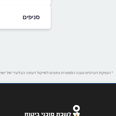
07357358
|
0542693284
סניפים
באתר
באינסטגרם
חריש
דרך ארץ 5
שם מלא
*
טלפון
*
* הנפקת הכרטיס וגובה המסגרת נתונים לשיקול דעתה הבלעדי של ישראכר
נושא
*
אנא חזרו אלי בקשר ל...
הודעה
*