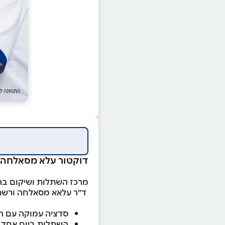
דוקטור עלא מסאלחה
מרכז השתלות ושיקום ברמ
ד״ר עלאא מסאלחה ורשת מרפאות Dubai Dent מציעים פתרו
סדציה עמוקה עם רו
השתלות ביום אחד –