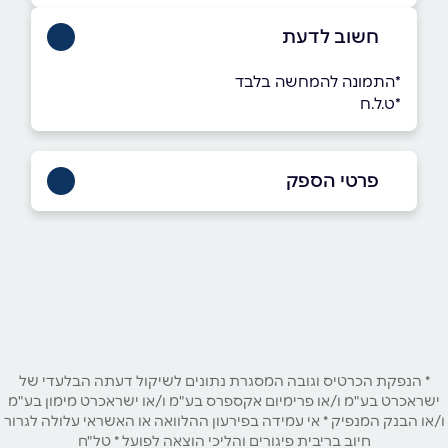
חשוב לדעת
*התמונה להמחשה בלבד
*ט.ל.ח
פרטי הספק
052-704-3967
באתר
בפייסבוק
באינסטגרם
בוואטסאפ
* הנפקת הכרטיס וגובה המסגרת נתונים לשיקול דעתה הבלעדי של
ישראכרט בע"מ ו/או פרימיום אקספרס בע"מ ו/או ישראכרט מימון בע"מ
שם מלא
*
ו/או הבנק המנפיק * אי עמידה בפירעון ההלוואה או האשראי עלולה לגרור
חיוב בריבית פיגורים והליכי הוצאה לפועל * טל"ח