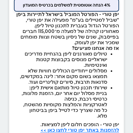
4% הנחה אוטומטית למשלמים בכרטיס המועדון
יפן טורי - הפורטל המוביל בישראל לתיירות ביפן
"שביל למטיילים בע"מ" מפעילה את יפן טורי,
הפורטל הגדול בעברית לתכנון טיול ליפן.
מאחורינו קהילה של למעלה מ־115,000 חברים
בפייסבוק, שנים של ניסיון בשטח וצוות מומחים
שמכיר את יפן לעומק.
אז מה אנחנו מציעים?
טיולים מאורגנים ליפן בהנחיית מדריכים
ישראליים מנוסים בקבוצות קטנות
ואינטימיות.
מסלולים ייחודיים הכוללים חוויות שלא
תמצאו בשום מקום אחר: לינה במקדשים,
סדנאות תרבות, סיורים קולינריים ועוד.
שירותי תכנון טיול מותאם אישית ליפן:
בניית מסלול יום אחר יום, הזמנת מלונות,
כרטיסי רכבת, כניסה
לאטרקציות והמלצות מקומיות מהשטח,
כל מה שצריך כדי לטייל ביפן בביטחון
מלא.
יפן טורי - הופכים חלום ליפן למציאות.
להזמנות באתר יפן טורי לחצו כאן >>