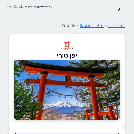
0
דף הבית
>
תיירות ונופש
>
יפן טורי
יפן טורי