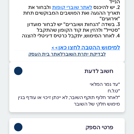
הנייד
2. יש להיכנס
לאתר שוברי קופות
ולבחור את
תאריך ההגעה ואת המושבים המבוקשים תחת
"אירועים"
3. בשדה "הנחות ושוברים" יש לבחור מועדון
"סטייל" ולהזין את קוד הקופון שהתקבל
4. לאחר המימוש, יתקבל כרטיס דיגיטלי להצגה
למימוש ההטבה לחצו כאן>>
לבדיקת יתרת השובר
לאתר בית העסק
חשוב לדעת
*עד גמר המלאי
*ט.ל.ח
*לאחר חלוף תוקף השובר, לא יינתן זיכוי או עודף בגין
מימוש חלקי של השובר
פרטי הספק