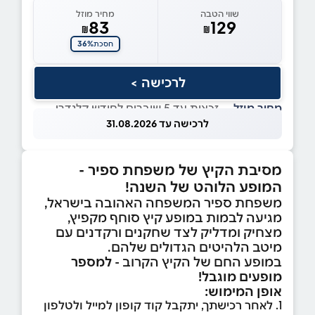
שווי הטבה
מחיר מוזל
83
129
₪
₪
36%
חסכת
לרכישה >
מחיר מוזל
— זכאות עד 5 שוברים לחודש קלנדרי
לרכישה עד 31.08.2026
מסיבת הקיץ של משפחת ספיר -
המופע הלוהט של השנה!
משפחת ספיר המשפחה האהובה בישראל,
מגיעה לבמות במופע קיץ סוחף מקפיץ,
מצחיק ומדליק לצד שחקנים ורקדנים עם
מיטב הלהיטים הגדולים שלהם.
במופע החם של הקיץ הקרוב -
למספר
מופעים מוגבל
!
אופן המימוש:
1. לאחר רכישתך, יתקבל קוד קופון למייל ולטלפון