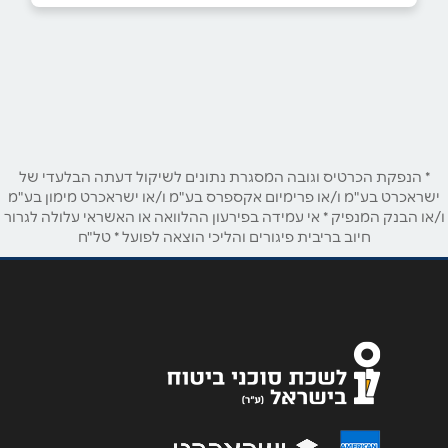
03-7598899
באתר
בפייסבוק
שם מלא
*
* הנפקת הכרטיס וגובה המסגרת נתונים לשיקול דעתה הבלעדי של
ישראכרט בע"מ ו/או פרימיום אקספרס בע"מ ו/או ישראכרט מימון בע"מ
ו/או הבנק המנפיק * אי עמידה בפירעון ההלוואה או האשראי עלולה לגרור
טלפון
*
חיוב בריבית פיגורים והליכי הוצאה לפועל * טל"ח
אימייל
*
נושא
*
אנא חזרו אלי בקשר ל...
הודעה
*