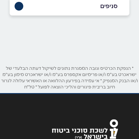
8846*​​​​​​​
סניפים
באתר
בני ברק
בר כוכבא 4
03-7156681
שם מלא
*
טלפון
*
* הנפקת הכרטיס וגובה המסגרת נתונים לשיקול דעתה הבלעדי של
ישראכרט בע"מ ו/או פרימיום אקספרס בע"מ ו/או ישראכרט מימון בע"מ
ו/או הבנק המנפיק * אי עמידה בפירעון ההלוואה או האשראי עלולה לגרור
חיוב בריבית פיגורים והליכי הוצאה לפועל * טל"ח
אימייל
*
נושא
*
אנא חזרו אלי בקשר ל...
הודעה
*