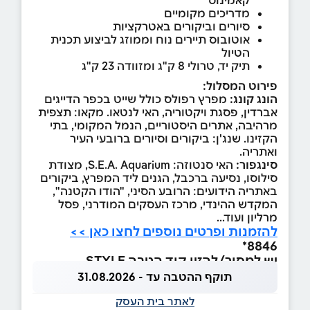
קאמינוס
מדריכים מקומיים
סיורים וביקורים באטרקציות
אוטובוס תיירים נוח וממוזג לביצוע תכנית
הטיול
תיק יד, טרולי 8 ק"ג ומזוודה 23 ק"ג
פירוט המסלול:
הונג קונג:
מפרץ רפולס כולל שייט בכפר הדייגים
אברדין, פסגת ויקטוריה, האי לנטאו. מקאו: תצפית
מרהיבה, אתרים היסטוריים, הנמל המקומי, בתי
הקזינו. שנג'ן: ביקורים וסיורים ברובעי העיר
ואתריה.
סינגפור:
האי סנטוזה: S.E.A. Aquarium, מצודת
סילוסו, נסיעה ברכבל, הגנים ליד המפרץ, ביקורים
באתריה הידועים: הרובע הסיני, "הודו הקטנה",
המקדש ההינדי, מרכז העסקים המודרני, פסל
מרליון ועוד...
להזמנות ופרטים נוספים לחצו כאן >>
8846*
יש למסור/להזין קוד הטבה STYLE
תוקף ההטבה עד - 31.08.2026
לאתר בית העסק