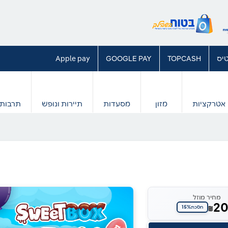
יס
TOPCASH
GOOGLE PAY
Apple pay
אטרקציות
מזון
מסעדות
תיירות ונופש
תרבות 
מחיר מוזל
2
15%
₪
חסכת