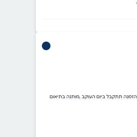
 אקספרס תקף לגוש דן בלבד , למזמינים עד השעה 11:00 ההזמנה תתקבל באותו היום, לאחר השעה 11:00 ההזמנה תתקבל ביום העוקב ,מותנה בתיאום