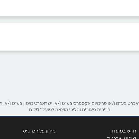
בוואטסאפ
ט בע"מ ו/או פרימיום אקספרס בע"מ ו/או ישראכרט מימון בע"מ ו/או הבנ
בריבית פיגורים והליכי הוצאה לפועל * טל"ח
אימייל
*
חדש במועדון
מידע על הכרטיס
שופינג וצרכנות