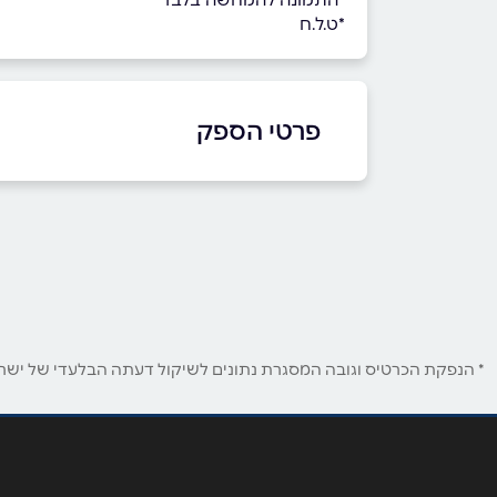
*ט.ל.ח
פרטי הספק
0515005518
באתר
בפייסבוק
באינסטגרם
שם מלא
*
* הנפקת הכרטיס וגובה המסגרת נתונים לשיקול דעתה הבלעדי של ישראכר
טלפון
*