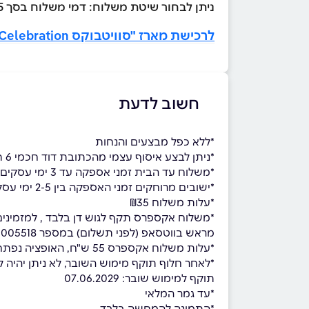
ניתן לבחור שיטת משלוח: דמי משלוח בסך ₪35 או לתאם איסוף עצמי ללא עלות מראש בטלפון 051-5005518
לרכישת מארז "סוויטבוקס Happy Celebration" לחצו כאן >>
חשוב לדעת
*ללא כפל מבצעים והנחות
*ניתן לבצע איסוף עצמי מהכתובת דוד חכמי 6 תל אביב בתיאום מראש בלבד במספר 051-5005518
*משלוח עד הבית זמני אספקה עד 3 ימי עסקים, למעט ישובים מרוחקים, למזמינים עד השעה 14:00
*ישובים מרוחקים זמני האספקה בין 2-5 ימי עסקים, למזמינים עד השעה 14:00
*עלות משלוח ₪35
מראש בווטסאפ (לפני תשלום) במספר 051-5005518
*עלות משלוח אקספרס 55 ש"ח, האופציה נפתחת רק לאחר הזנת עיר
*לאחר חלוף תוקף מימוש השובר, לא ניתן יהיה למ
תוקף למימוש שובר: 07.06.2029
*עד גמר המלאי
*התמונה להמחשה בלבד