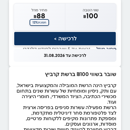
שווי הטבה
מחיר מוזל
88
100
₪
₪
12%
חסכת
לרכישה >
מחיר מוזל
— זכאות עד 5 שוברים לחודש קלנדרי
לרכישה עד 31.08.2026
שובר בשווי ₪100 ברשת קרביץ
קרביץ הינה הרשת המובילה והמקצועית בישראל,
עם ותק, ניסיון ומומחיות של עשרות שנים בתחום
מכשירי הכתיבה, הציוד המשרדי, חומרי היצירה
ועוד.
הרשת מפעילה עשרות סניפים בפריסה ארצית
לצד פלטפורמת סחר דיגיטלית מתקדמת,
ומספקת פתרונות מקיפים ללקוחות פרטיים,
מוסדות, ארגונים ועסקים.
קרביץ מחויבת להעניק חוויית שירות מקצועית,