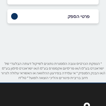
פרטי הספק
1700-70-66-55
* הנפקת הכרטיס וגובה המסגרת נתונים לשיקול דעתה הבלעדי של
ישראכרט בע"מ ו/או פרימיום אקספרס בע"מ ו/או ישראכרט מימון בע"מ
באתר
בפייסבוק
באינסטגרם
ו/או הבנק המנפיק * אי עמידה בפירעון ההלוואה או האשראי עלולה לגרור
חיוב בריבית פיגורים והליכי הוצאה לפועל * טל"ח
ביוטיוב
שם מלא
*