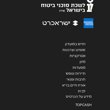
טלפון
*
אימייל
*
חדש במועדון
נושא
*
שופינג וצרכנות
אנא חזרו אלי בקשר ל...
אטרקציות
מזון
הודעה
*
מסעדות
תיירות ונופש
תרבות ופנאי
אורח חיים בריא
לבית
מידע על הכרטיס
שליחה
TOPCASH