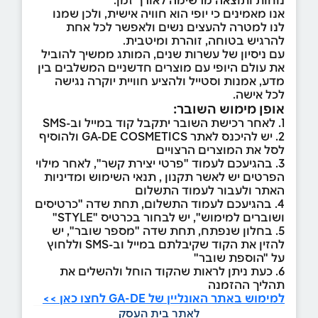
אנו מאמינים כי יופי הוא חוויה אישית, ולכן שמנו
לנו למטרה להעצים נשים ולאפשר לכל אחת
להרגיש בטוחה, זוהרת ומיטבית.
עם ניסיון של עשרות שנים, המותג ממשיך להוביל
את עולם היופי עם מוצרים חדשניים המשלבים בין
מדע, אמנות וסטייל ולהציע חוויית יוקרה נגישה
לכל אישה.
אופן מימוש השובר:
1. לאחר רכישת השובר יתקבל קוד במייל וב-SMS
2. יש להיכנס לאתר GA-DE COSMETICS ולהוסיף
לסל את המוצרים הרצויים
3. בהגיעכם לעמוד "פרטי יצירת קשר", לאחר מילוי
הפרטים יש לאשר תקנון , תנאי השימוש ומדיניות
האתר ולעבור לעמוד התשלום
4. בהגיעכם לעמוד התשלום, תחת שדה "כרטיסים
ושוברים למימוש", יש לבחור בכרטיס "STYLE"
5. בחלון שנפתח, תחת שדה "מספר שובר", יש
להזין את הקוד שקיבלתם במייל וב-SMS וללחוץ
על "הוספת שובר"
6. כעת ניתן לראות שהקוד הוחל ולהשלים את
תהליך ההזמנה
למימוש באתר האונליין של GA-DE לחצו כאן >>
לאתר בית העסק