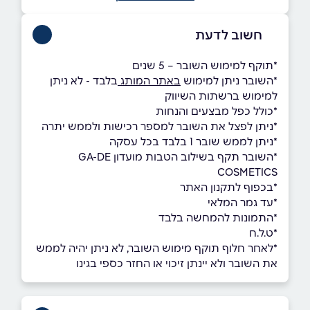
חשוב לדעת
*תוקף למימוש השובר – 5 שנים
*השובר ניתן למימוש
באתר המותג
בלבד - לא ניתן
למימוש ברשתות השיווק
*כולל כפל מבצעים והנחות
*ניתן לפצל את השובר למספר רכישות ולממש יתרה
*ניתן לממש שובר 1 בלבד בכל עסקה
*השובר תקף בשילוב הטבות מועדון GA-DE
COSMETICS
ָָ*בכפוף לתקנון האתר
*עד גמר המלאי
*התמונות להמחשה בלבד
*ט.ל.ח
*לאחר חלוף תוקף מימוש השובר, לא ניתן יהיה לממש
את השובר ולא יינתן זיכוי או החזר כספי בגינו