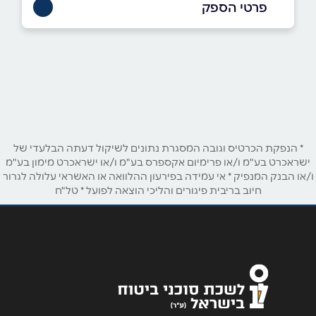
פרטי הספק
079-6079199
באתר
בפייסבוק
באינסטגרם
שם מלא
*
* הנפקת הכרטיס וגובה המסגרת נתונים לשיקול דעתה הבלעדי של
ישראכרט בע"מ ו/או פרימיום אקספרס בע"מ ו/או ישראכרט מימון בע"מ
ו/או הבנק המנפיק * אי עמידה בפירעון ההלוואה או האשראי עלולה לגרור
טלפון
*
חיוב בריבית פיגורים והליכי הוצאה לפועל * טל"ח
אימייל
*
נושא
*
אנא חזרו אלי בקשר ל...