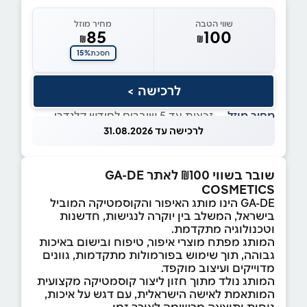
שווי הטבה
מחיר מוזל
85
100
₪
₪
15%
חסכת
לרכישה >
מחיר מוזל
— זכאות עד 5 שוברים לחודש קלנדרי
לרכישה עד 31.08.2026
שובר בשווי ₪100 לאתר GA-DE
COSMETICS
GA-DE הינו מותג האיפור והקוסמטיקה המוביל
בישראל, המשלב בין יוקרה לנגישות, חדשנות
וטכנולוגיה מתקדמת.
המותג מפתח מוצרי איפור, טיפוח ובישום באיכות
גבוהה, תוך שימוש בפורמולות מתקדמות, גוונים
מדוייקים ועיצוב מוקפד.
המותג נולד מתוך חזון ליצור קוסמטיקה מקצועית
המותאמת לאישה הישראלית, עם דגש על איכות,
נוחות ותוצאה מרשימה לאורך זמן.