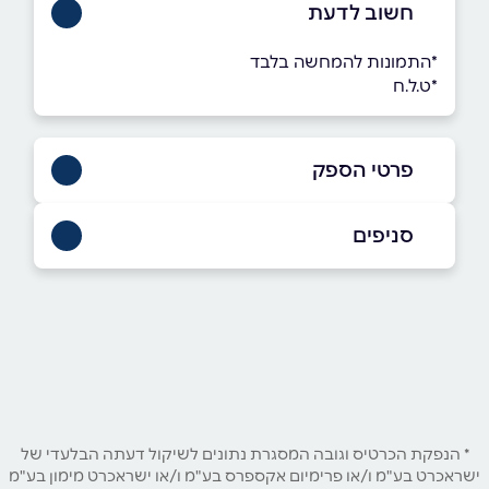
חשוב לדעת
*התמונות להמחשה בלבד
*ט.ל.ח
פרטי הספק
03-6487888
סניפים
באתר
בוואטסאפ
מושב חגור
03-6487888
שם מלא
*
טלפון
*
* הנפקת הכרטיס וגובה המסגרת נתונים לשיקול דעתה הבלעדי של
ישראכרט בע"מ ו/או פרימיום אקספרס בע"מ ו/או ישראכרט מימון בע"מ