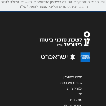
ו/או הבנק המנפיק * אי עמידה בפירעון ההלוואה או האשראי עלולה לגרור
חיוב בריבית פיגורים והליכי הוצאה לפועל * טל"ח
אימייל
*
נושא
*
אנא חזרו אלי בקשר ל...
הודעה
*
חדש במועדון
שליחה
שופינג וצרכנות
אטרקציות
מזון
מסעדות
תיירות ונופש