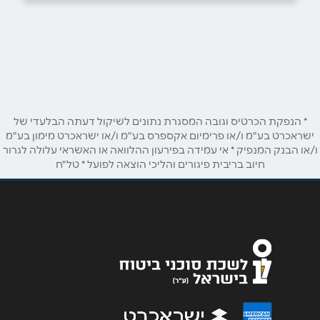
בפייסבוק
באינסטגרם
קרית ים
שדרות ירושלים 3
שם מלא
*
טלפון
*
* הנפקת הכרטיס וגובה המסגרת נתונים לשיקול דעתה הבלעדי של
ישראכרט בע"מ ו/או פרימיום אקספרס בע"מ ו/או ישראכרט מימון בע"מ
ו/או הבנק המנפיק * אי עמידה בפירעון ההלוואה או האשראי עלולה לגרור
חיוב בריבית פיגורים והליכי הוצאה לפועל * טל"ח
אימייל
*
נושא
*
אנא חזרו אלי בקשר ל...
הודעה
*