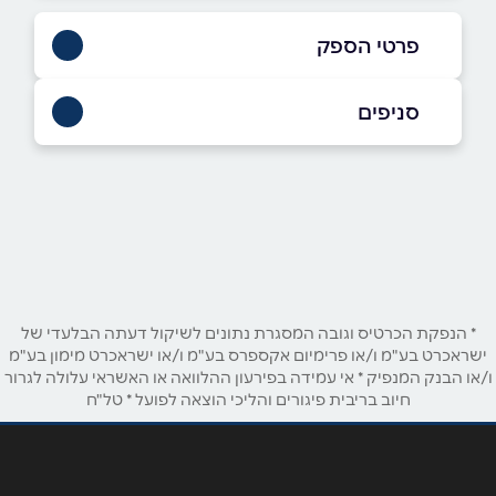
פרטי הספק
9964*
סניפים
באתר
ראשון לציון
יצחק רבין 7
שם מלא
*
טלפון
*
* הנפקת הכרטיס וגובה המסגרת נתונים לשיקול דעתה הבלעדי של
ישראכרט בע"מ ו/או פרימיום אקספרס בע"מ ו/או ישראכרט מימון בע"מ
ו/או הבנק המנפיק * אי עמידה בפירעון ההלוואה או האשראי עלולה לגרור
חיוב בריבית פיגורים והליכי הוצאה לפועל * טל"ח
אימייל
*
נושא
*