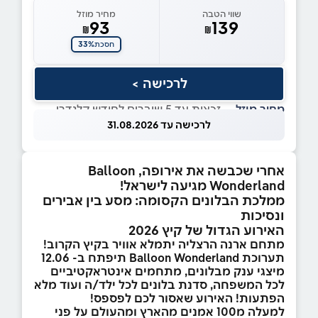
שווי הטבה
מחיר מוזל
93
139
₪
₪
33%
חסכת
לרכישה >
מחיר מוזל
— זכאות עד 5 שוברים לחודש קלנדרי
לרכישה עד 31.08.2026
אחרי שכבשה את אירופה, Balloon
Wonderland
מגיעה לישראל!
ממלכת הבלונים הקסומה: מסע בין אבירים
ונסיכות
האירוע הגדול של קיץ 2026
מתחם ארנה הרצליה יתמלא אוויר בקיץ הקרוב!
תערוכת
Balloon Wonderland
תיפתח ב- 12.06
מיצגי ענק מבלונים, מתחמים אינטראקטיביים
לכל המשפחה, סדנת בלונים לכל ילד/ה ועוד מלא
הפתעות! האירוע שאסור לכם לפספס!
למעלה מ100 אמנים מהארץ ומהעולם על פני