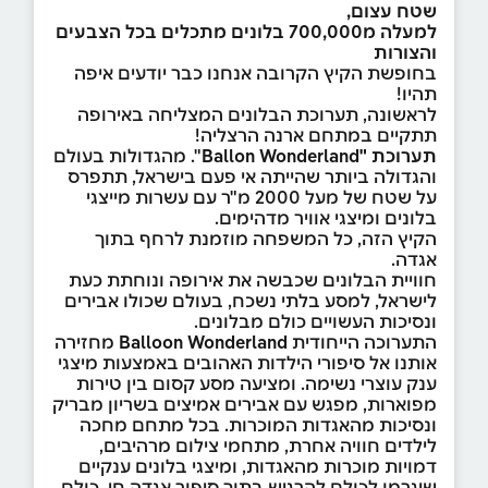
שטח עצום,
למעלה מ700,000 בלונים מתכלים בכל הצבעים
והצורות
בחופשת הקיץ הקרובה אנחנו כבר יודעים איפה
תהיו!
לראשונה, תערוכת הבלונים המצליחה באירופה
תתקיים במתחם ארנה הרצליה!
תערוכת "Ballon Wonderland
". מהגדולות בעולם
והגדולה ביותר שהייתה אי פעם בישראל, תתפרס
על שטח של מעל 2000 מ"ר עם עשרות מייצגי
בלונים ומיצגי אוויר מדהימים.
הקיץ הזה, כל המשפחה מוזמנת לרחף בתוך
אגדה.
חוויית הבלונים שכבשה את אירופה ונוחתת כעת
לישראל, למסע בלתי נשכח, בעולם שכולו אבירים
ונסיכות העשויים כולם מבלונים.
התערוכה הייחודית
Balloon Wonderland
מחזירה
אותנו אל סיפורי הילדות האהובים באמצעות מיצגי
ענק עוצרי נשימה. ומציעה מסע קסום בין טירות
מפוארות, מפגש עם אבירים אמיצים בשריון מבריק
ונסיכות מהאגדות המוכרות. בכל מתחם מחכה
לילדים חוויה אחרת, מתחמי צילום מרהיבים,
דמויות מוכרות מהאגדות, ומיצגי בלונים ענקיים
שיגרמו לכולם להרגיש בתוך סיפור אגדה חי. כולם