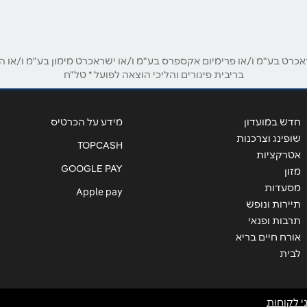
ט בע"מ ו/או פרימיום אקספרס בע"מ ו/או ישראכרט מימון בע"מ ו/או הבנ
אימייל
*
בריבית פיגורים והליכי הוצאה לפועל * טל"ח
חדש במועדון
מידע על הכרטיס
שופינג וצרכנות
TOPCASH
אטרקציות
GOOGLE PAY
מזון
מסעדות
Apple pay
תיירות ונופש
תרבות ופנאי
אורח חיים בריא
לבית
שליחה