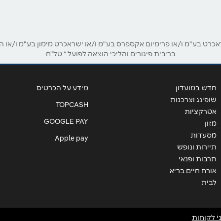
ט בע"מ ו/או פרימיום אקספרס בע"מ ו/או ישראכרט מימון בע"מ ו/או הבנ
אימייל
*
בריבית פיגורים והליכי הוצאה לפועל * טל"ח
חדש במועדון
מידע על הכרטיס
שופינג וצרכנות
TOPCASH
אטרקציות
GOOGLE PAY
מזון
מסעדות
Apple pay
תיירות ונופש
תרבות ופנאי
אורח חיים בריא
לבית
שליחה