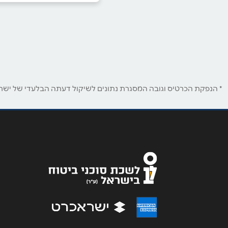
054-8866118
באתר
בפייסבוק
שם מלא
*
* הנפקת הכרטיס וגובה המסגרת נתונים לשיקול דעתה הבלעדי של ישראכר
טלפון
*
נושא
*
אנא חזרו אלי בקשר ל...
הודעה
*