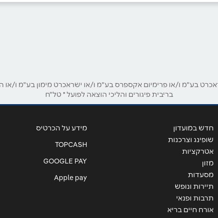
באינסטגרם
ט בע"מ ו/או פרימיום אקספרס בע"מ ו/או ישראכרט מימון בע"מ ו/או הבנ
בריבית פיגורים והליכי הוצאה לפועל * טל"ח
אימייל
*
חדש במועדון
מידע על הכרטיס
שופינג וצרכנות
TOPCASH
אטרקציות
GOOGLE PAY
מזון
מסעדות
Apple pay
תיירות ונופש
תרבות ופנאי
אורח חיים בריא