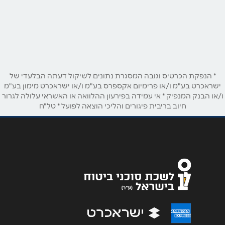
כניסת בענה - דיר אל אסד
שם מלא
*
טלפון
*
* הנפקת הכרטיס וגובה המסגרת נתונים לשיקול דעתה הבלעדי של
ישראכרט בע"מ ו/או פרימיום אקספרס בע"מ ו/או ישראכרט מימון בע"מ
ו/או הבנק המנפיק * אי עמידה בפירעון ההלוואה או האשראי עלולה לגרור
חיוב בריבית פיגורים והליכי הוצאה לפועל * טל"ח
אימייל
*
נושא
*
אנא חזרו אלי בקשר ל...
הודעה
*