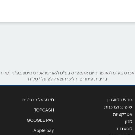
באינסטגרם
אימייל
*
ט בע"מ ו/או פרימיום אקספרס בע"מ ו/או ישראכרט מימון בע"מ ו/או הבנ
בריבית פיגורים והליכי הוצאה לפועל * טל"ח
חדש במועדון
מידע על הכרטיס
שופינג וצרכנות
TOPCASH
אטרקציות
GOOGLE PAY
מזון
מסעדות
Apple pay