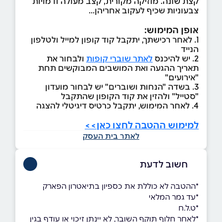
קצת שונה. מוזיקה מקורית, קצב מעולה ודמויות
צבעוניות שכיף לעקוב אחריהן...
אופן המימוש:
1. לאחר רכישתך, יתקבל קוד קופון למייל ולטלפון
הנייד
2. יש להיכנס
לאתר שוברי קופות
ולבחור את
תאריך ההגעה ואת המושבים המבוקשים תחת
"אירועים"
3. בשדה "הנחות ושוברים" יש לבחור מועדון
"סטייל" ולהזין את קוד הקופון שהתקבל
4. לאחר המימוש, יתקבל כרטיס דיגיטלי להצגה
למימוש ההטבה לחצו כאן>>
לאתר בית העסק
חשוב לדעת
*ההטבה לא כוללת את כספיון בתיאטרון הפארק
*עד גמר המלאי
*ט.ל.ח
*לאחר חלוף תוקף השובר, לא יינתן זיכוי או עודף בגין