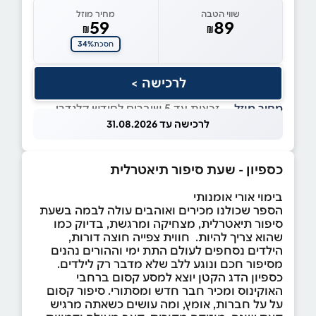
שווי הטבה
מחיר מוזל
59
89
₪
₪
34%
חסכת
לרכישה >
מחיר מוזל
— זכאות עד 5 שוברים לחודש קלנדרי
לרכישה עד 31.08.2026
כספיון - שעת סיפור תיאטרלית
בימוי אורי אומנותי
הספר שכולנו מכירים ואוהבים עולה לבמה בשעת
סיפור תיאטרלית, מצחיקה ומרגשת, בדיוק כמו
שהוא צריך להיות. חווית צפייה חוצה דורות,
הילדים נסחפים לעולם התת ימי וההורים נהנים
מסיפור חכם ונוגע ללב שלא מדבר רק לילדים.
כספיון הדג הקטן יוצא למסע קסום ברחבי
האוקינוס ומכיר חבר חדש ומסתורי. סיפור קסום
על על חברות, אומץ, ומה עושים כשאתה מרגיש