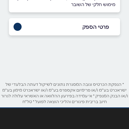
מימוש חלקי של השובר
פרטי הספק
03-7598899
באתר
בפייסבוק
שם מלא
*
* הנפקת הכרטיס וגובה המסגרת נתונים לשיקול דעתה הבלעדי של
ישראכרט בע"מ ו/או פרימיום אקספרס בע"מ ו/או ישראכרט מימון בע"מ
ו/או הבנק המנפיק * אי עמידה בפירעון ההלוואה או האשראי עלולה לגרור
טלפון
*
חיוב בריבית פיגורים והליכי הוצאה לפועל * טל"ח
אימייל
*