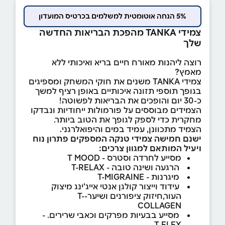
5% הנחה אוטומטית למשלמים בכרטיס המועדון
צמידי TANKA מהפכת הבריאות החדשה
שלך
רוצה ליהנות מאורח חיים בריא ואיכותי ללא
מאמץ?
צמידי TANKA משנים את חוקי המשחק ומספיגים
בגופך תוספי תזונה איכותיים באופן רציף למשך
כ-30 יום והופכים את הבריאות לפשוטה!
הצמידים מבוססים על פורמולות ייחודיות ונבדקו
מחקרית כדי לספק לגופך את הטוב ביותר.
הצמיד מתכוונן, עמיד במים והיפואלרגני.
ישנם חמישה צמידי טנקה המספקים פתרון נוח
ויעיל המותאם למגוון צרכים:
מסייע לחרדה וסטרס - T MOOD
הרגעה ושינה טובה - T-RELAX
מיגרנות - T-MIGRAINE
עידוד וייצור קולגן אנטי אייג'ינג מיצוק
העור,חיזוק ציפורנים ושיער-T-
COLLAGEN
מסייע בבעיות מפרקים וכאבי שרירים. -
T-FLEX