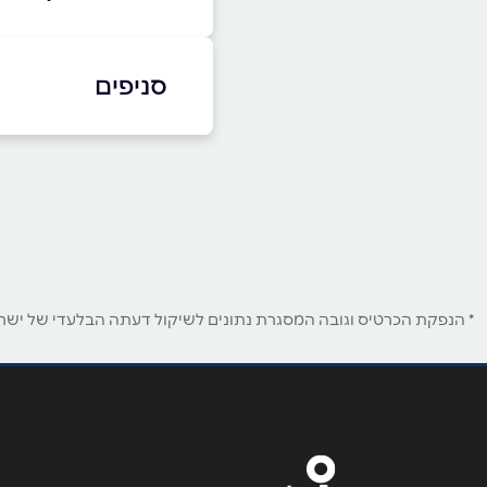
03-3104400
סניפים
באתר
בפייסבוק
תל אביב יפו
ישראל טל 5
שם מלא
*
03-3104400
טלפון
*
* הנפקת הכרטיס וגובה המסגרת נתונים לשיקול דעתה הבלעדי של ישראכר
נושא
*
אנא חזרו אלי בקשר ל...
הודעה
*