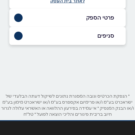
לאתר בית העסק
פרטי הספק
04-9115997
סניפים
באתר
חיפה
רח' שבתאי לוי 26 שבתאי לוי 26
04-9115997
שם מלא
*
טלפון
*
* הנפקת הכרטיס וגובה המסגרת נתונים לשיקול דעתה הבלעדי של
ישראכרט בע"מ ו/או פרימיום אקספרס בע"מ ו/או ישראכרט מימון בע"מ
ו/או הבנק המנפיק * אי עמידה בפירעון ההלוואה או האשראי עלולה לגרור
חיוב בריבית פיגורים והליכי הוצאה לפועל * טל"ח
אימייל
*
נושא
*