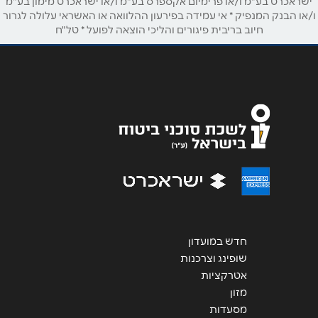
ישראכרט בע"מ ו/או פרימיום אקספרס בע"מ ו/או ישראכרט מימון בע"מ
ו/או הבנק המנפיק * אי עמידה בפירעון ההלוואה או האשראי עלולה לגרור
חיוב בריבית פיגורים והליכי הוצאה לפועל * טל"ח
אימייל
*
נושא
*
אנא חזרו אלי בקשר ל...
הודעה
*
חדש במועדון
שליחה
שופינג וצרכנות
אטרקציות
מזון
מסעדות