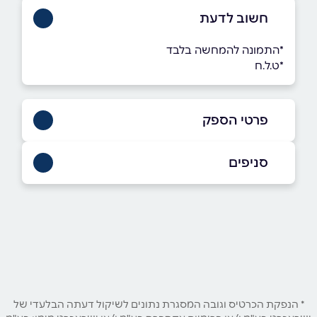
חשוב לדעת
*התמונה להמחשה בלבד
*ט.ל.ח
פרטי הספק
03-6774449
סניפים
באתר
בפייסבוק
פתח תקוה
אהרון ברט 12 אהרון ברט 12
03-6774449
שם מלא
*
טלפון
*
* הנפקת הכרטיס וגובה המסגרת נתונים לשיקול דעתה הבלעדי של