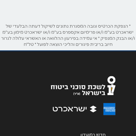
052-6197997
טלפון
*
* הנפקת הכרטיס וגובה המסגרת נתונים לשיקול דעתה הבלעדי של
אימייל
*
ישראכרט בע"מ ו/או פרימיום אקספרס בע"מ ו/או ישראכרט מימון בע"מ
ו/או הבנק המנפיק * אי עמידה בפירעון ההלוואה או האשראי עלולה לגרור
חיוב בריבית פיגורים והליכי הוצאה לפועל * טל"ח
נושא
*
אנא חזרו אלי בקשר ל...
הודעה
*
שליחה
חדש במועדון