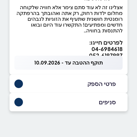
אצלינו זה לא עוד סתם צימר אלא חוויה שלקוחה
מחלום ילדות רחוק, רק אתה ואהובתך בהרפתקה
רומנטית חושנית שתעיף את הזוגיות לגבהים
חדשים ומפתיעים! התקשרו עוד היום ובואו
להתנסות בחוויה..
לפרטים חייגו:
04-6984618
052-6197997
תוקף ההטבה עד - 10.09.2026
פרטי הספק
04-6984618
|
052-6197997
סניפים
שעל
שם מלא
*
מושב שעל רמת הגולן