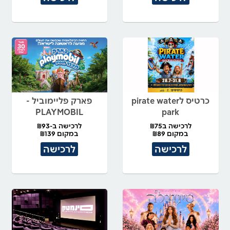
כרטיס לpirate water
פארק פליימוביל -
PLAYMOBIL
park
לרכישה ב₪75
לרכישה ב-₪93
במקום ₪89
במקום ₪139
לרכישה
לרכישה