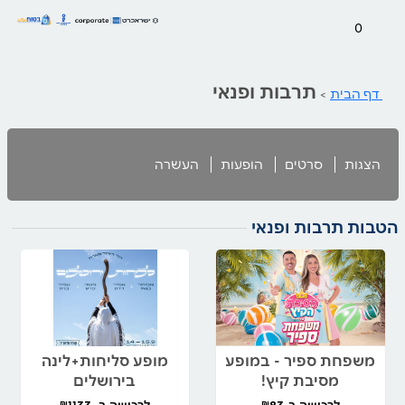
0
תרבות ופנאי
דף הבית
>
הצגות
סרטים
הופעות
העשרה
הטבות תרבות ופנאי
משפחת ספיר - במופע
מופע סליחות+לינה
מסיבת קיץ!
בירושלים
לרכישה ב-₪83
לרכישה ב- ₪1133