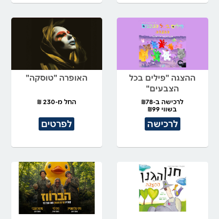
ההצגה "פילים בכל
האופרה "טוסקה"
הצבעים"
לרכישה ב-₪78
החל מ-230 ₪
בשווי ₪99
לרכישה
לפרטים