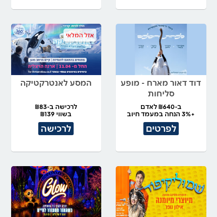
אזל המלאי
דוד דאור מארח - מופע
המסע לאנטרקטיקה
סליחות
ב-₪640 לאדם
לרכישה ב-₪83
+3% הנחה במעמד חיוב
בשווי ₪139
לפרטים
לרכישה