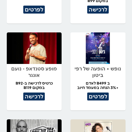
במקום ₪99
לרכישה
לפרטים
נופש + הופעה של רפי
מופע סטנדאפ - נועם
ביטון
אונגר
ב ₪499 לאדם
כרטיס לרכישה ב-₪92
+3% הנחה במעמד חיוב
במקום ₪119
לפרטים
לרכישה