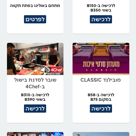
לרכישה ב-₪150
מתחם באולינג בפתח תקווה
בשווי ₪350
לרכישה
לפרטים
מובילנד CLASSIC
שובר לסדנת בישול
ב-4Chef
לרכישה ב-₪58
לרכישה ב-₪310
במקום ₪75
בשווי ₪390
לרכישה
לרכישה