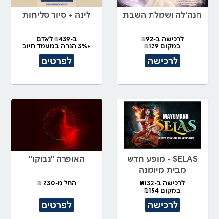
חנה'לה ושמלת השבת
לינה + סיור סליחות
לרכישה ב-₪92
ב-₪439 לאדם
במקום ₪129
+3% הנחה במעמד חיוב
לרכישה
לפרטים
SELAS - מופע חדש
האופרה "נבוקו"
מבית מיומנה
לרכישה ב-₪132
החל מ-230 ₪
במקום ₪154
לרכישה
לפרטים