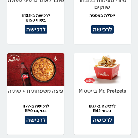
סיורי טעימות במבחר
שובר לאתר גרעיני עפולה
שווקים
יאללה באסטה
לרכישה ב-₪135
בשווי ₪150
לרכישה
לרכישה
Mr. Pretzels בייטס M
פיצה משפחתית + שתיה
לרכישה ב-₪37
לרכישה ב-₪77
בשווי ₪42
במקום ₪90
לרכישה
לרכישה