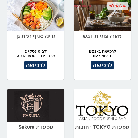
אזל המלאי
מארז עוגיות דבש
גרינז סניף רמת גן
לרכישה ב-₪22
ז'בוטינסקי 2
בשווי ₪25
שוברים ב- 15% הנחה
לרכישה
לרכישה
מסעדת TOKYO רחובות
מסעדת Sakura