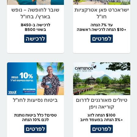
ישראכרט פאן אטרקציות
שובר לחופשה – נופש
חו"ל
בארץ/ בחו"ל
עד 7% הנחה
לרכישה ב-₪450
+$10 הנחה לרכישה ראשונה
בשווי ₪500
לפרטים
לרכישה
טיולים מאורגנים לדרום
ביטוח נסיעות לחו"ל
קוריאה ויפן
$100 הנחה לזוג
טסים? כלל ביטוח נותנת
+3% הנחה במעמד חיוב
לכם 10% הנחה
לפרטים
לפרטים