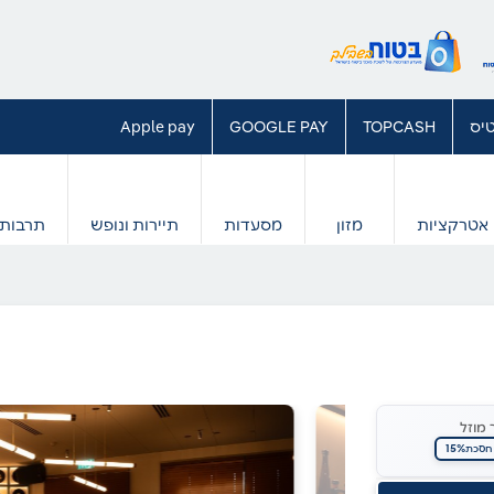
יס
TOPCASH
GOOGLE PAY
Apple pay
אטרקציות
מזון
מסעדות
תיירות ונופש
תרבות 
 מוזל
15%
חסכת