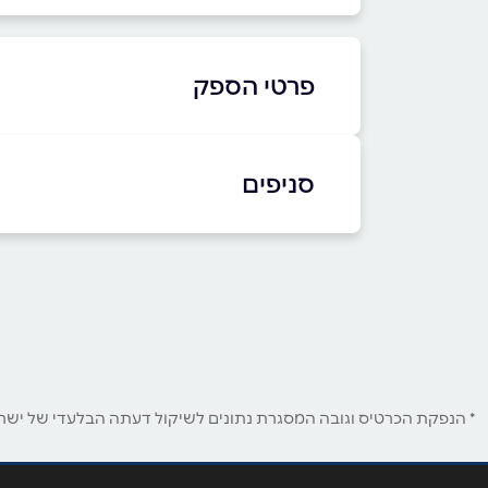
פרטי הספק
077-985-9373
סניפים
באתר
בפייסבוק
באינסטגרם
רחובות
המדע 1
שם מלא
*
077-985-9373
טלפון
*
* הנפקת הכרטיס וגובה המסגרת נתונים לשיקול דעתה הבלעדי של ישראכר
נושא
*
אנא חזרו אלי בקשר ל...