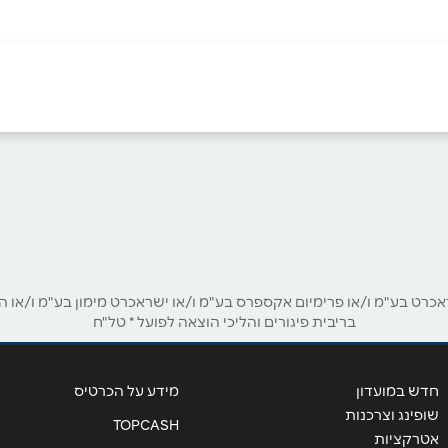
ב בית חירות
קריית ביאליק
הראשונים 1
דרך עכו 152
04-8779928
03-9081949
אימייל
*
 הגליל
נהריה
ט בע"מ ו/או פרימיום אקספרס בע"מ ו/או ישראכרט מימון בע"מ ו/או הבנ
בריבית פיגורים והליכי הוצאה לפועל * טל"ח
העמל 4
תחנה מרכזית אגד
04-9924791
04-6463310
חדש במועדון
מידע על הכרטיס
שופינג וצרכנות
TOPCASH
אטרקציות