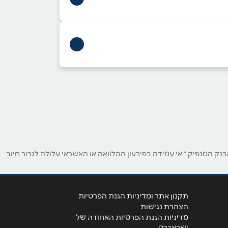
ירושלים
מעלה אדומים שדרות
המייסדים 15
073-2904626
רמת גן
ק המנפיק * אי עמידה בפירעון ההלוואה או האשראי עלולה לגרור חיוב
מגדלי ב.ס.ר 2, בן גוריון 7
03-5707111
תקנון אתר ומדיניות הגנת הפרטיות
הצהרת נגישות
מדיניות הגנת הפרטיות האחודה של
ישראכרט