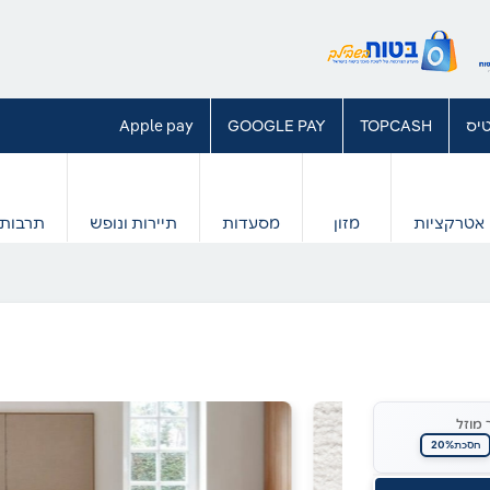
יס
TOPCASH
GOOGLE PAY
Apple pay
אטרקציות
מזון
מסעדות
תיירות ונופש
תרבות 
 מוזל
20%
חסכת