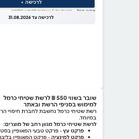
לרכישה >
מחיר מוזל
— זכאות עד 5 שוברים לחודש קלנדרי
לרכישה עד 31.08.2026
שובר בשווי 550 ₪ לרשת שטיחי כרמל
למימוש בסניפי הרשת ובאתר
רשת שטיחי כרמל נחשבת לחברת חיפויי הרצפ
במיוחד.
לרשת שטיחי כרמל מגוון רחב של מוצרים:
פרקט עץ
- פרקט טבעי המאופיין בסטנד
פרקט למינציה
- פרקט המאופיין בליבת HDF העשויה מעץ טבעי איכותי, חיבורים חזקים ועמידה בפני דהייה, שחיקה וחדירת