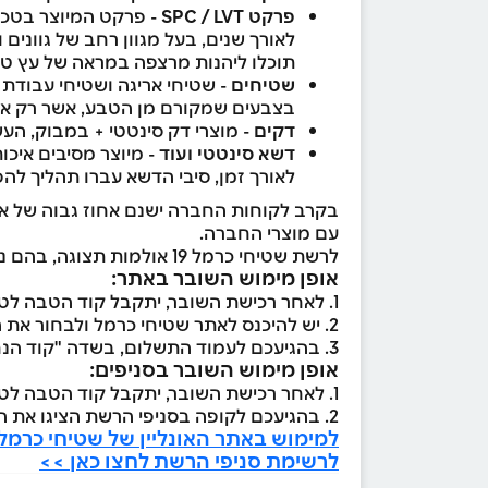
פרקט SPC / LVT
- פרקט המיוצר בטכנו
לאורך שנים, בעל מגוון רחב של גוונים 
תוכלו ליהנות מרצפה במראה של עץ טבעי
שטיחים
- שטיחי אריגה ושטיחי עבודת י
בצבעים שמקורם מן הטבע, אשר רק אומנ
דקים
- מוצרי דק סינטטי + במבוק, העשו
דשא סינטטי ועוד
- מיוצר מסיבים איכו
לאורך זמן, סיבי הדשא עברו תהליך ל
בקרב לקוחות החברה ישנם אחוז גבוה של אד
עם מוצרי החברה.
לרשת שטיחי כרמל 19 אולמות תצוגה, בהם ניתן להתרשם מהמבחר הגדול של המוצרים, מרעיונות לעיצוב ומפתרונות חיפוי מתקדמים.
אופן מימוש השובר באתר:
1. לאחר רכישת השובר, יתקבל קוד הטבה לטלפון הנייד ולמייל
2. יש להיכנס לאתר שטיחי כרמל ולבחור את המוצרים הרצויים
3. בהגיעכם לעמוד התשלום, בשדה "קוד הנחה" יש להזין את קוד השובר שהתקבל וללחוץ על כפתור "החל"
אופן מימוש השובר בסניפים:
1. לאחר רכישת השובר, יתקבל קוד הטבה לטלפון הנייד ולמייל
2. בהגיעכם לקופה בסניפי הרשת הציגו את הקוד בפני הקופאי/ת
למימוש באתר האונליין של שטיחי כרמל 
לרשימת סניפי הרשת לחצו כאן >>