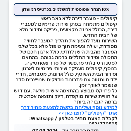
10% הנחה אוטומטית למשלמים בכרטיס המועדון
קיפולים - מעבר דירה ללא כאב ראש
קיפולים מתמחה במתן שירות פרימיום למעברי
דירה, הכולל אריזה מקצועית, פריקה וסידור מלא
של הבית החדש.
השירות נועד להפוך את תהליך המעבר לחוויה
מסודרת, יעילה ונעימה תוך טיפול מלא בכל שלבי
המעבר מהבית הישן לחדש, כולל ארגון חכם של
התכולה וסידור החללים ברמה גבוהה, בהתאם
לסטנדרט בלתי מתפשר של סדר ואסתטיקה.
בנוסף, קיפולים מעניקה שירותי פרימיום לארגון
וסידור הבית השוטף, כולל ארונות, מטבחים, חדרי
ילדים ומזווה עם פתרונות מדויקים שמייצרים סדר
שנשמר לאורך זמן.
כל פרויקט מבוצע בהתאמה אישית מלאה, עם דגש
על חוויית שירות מוקפדת, דיוק ותוצאה אסתטית
ברמה הגבוהה ביותר.
למידע נוסף ושליחת בקשה להצעת מחיר דרך
אתר "קיפולים" לחצו כאן >>
לקבלת הצעת מחיר בטלפון / Whatsapp:
0526370505
תוקף ההטבה עד - 07.09.2026