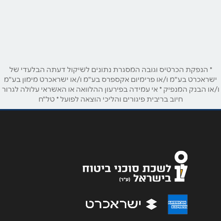
באתר
בפייסבוק
באינסטגרם
בוואטסאפ
* הנפקת הכרטיס וגובה המסגרת נתונים לשיקול דעתה הבלעדי של
ישראכרט בע"מ ו/או פרימיום אקספרס בע"מ ו/או ישראכרט מימון בע"מ
שם מלא
*
ו/או הבנק המנפיק * אי עמידה בפירעון ההלוואה או האשראי עלולה לגרור
חיוב בריבית פיגורים והליכי הוצאה לפועל * טל"ח
טלפון
*
אימייל
*
נושא
*
אנא חזרו אלי בקשר ל...
הודעה
*