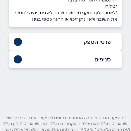
*ט.ל.ח
*לאחר חלוף תוקף מימוש השובר, לא ניתן יהיה לממש
את השובר ולא יינתן זיכוי או החזר כספי בגינו
פרטי הספק
|
למתקשרים מחו"ל - 972-3-9541700+
סניפים
באתר
בפייסבוק
באינסטגרם
קריית גת
ביוטיוב
אסתר המלכה 11
ראשון לציון
שם מלא
*
* הנפקת הכרטיס וגובה המסגרת נתונים לשיקול דעתה הבלעדי של
גולדה מאיר 1
ישראכרט בע"מ ו/או פרימיום אקספרס בע"מ ו/או ישראכרט מימון בע"מ
טלפון
*
ו/או הבנק המנפיק * אי עמידה בפירעון ההלוואה או האשראי עלולה לגרור