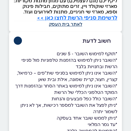
ליקיריכם (וגם לעצמיכם) עם מגוון מתנות מקוריות:
מארזי שוקולד ויין, זרים מתוקים, חבילות פינוק
וספא, מארזי שי חגיגיים, מתנות לאירועים ועוד.
לרשימת סניפי הרשת לחצו כאן >>
לאתר בית העסק
חשוב לדעת
*תוקף למימוש השובר - 5 שנים
*השובר ניתן למימוש בהזמנות טלפוניות מול סניפי
הרשת ובחנויות בלבד
*השובר אינו ניתן למימוש בסניפי שת"פים – כרמיאל,
קצרין, חצור, קרית שמונה, אילת ובית שאן
*השובר אינו ניתן למימוש באתר הסחר ובהזמנות דרך
המוקד הטלפוני הכללי של הרשת
*השובר כולל כפל מבצעים והנחות
*ניתן לפצל את השובר למספר רכישות, אך לא ניתן
לשמור יתרה
*ניתן לממש שובר אחד בעסקה
*עד גמר המלאי
*התמונות להמחשה בלבד