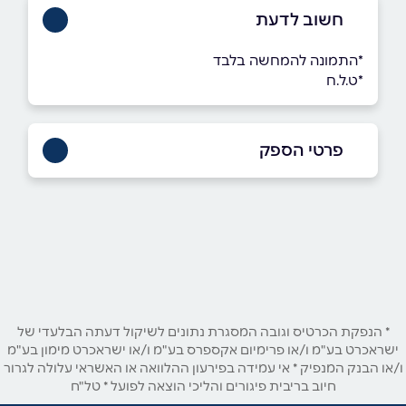
חשוב לדעת
*התמונה להמחשה בלבד
*ט.ל.ח
פרטי הספק
050-8633368
באתר
בפייסבוק
באינסטגרם
שם מלא
*
* הנפקת הכרטיס וגובה המסגרת נתונים לשיקול דעתה הבלעדי של
ישראכרט בע"מ ו/או פרימיום אקספרס בע"מ ו/או ישראכרט מימון בע"מ
ו/או הבנק המנפיק * אי עמידה בפירעון ההלוואה או האשראי עלולה לגרור
טלפון
*
חיוב בריבית פיגורים והליכי הוצאה לפועל * טל"ח