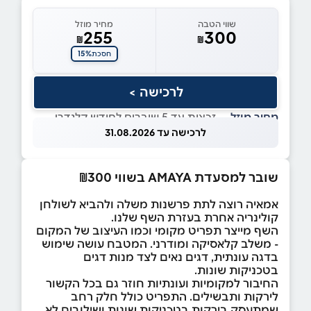
שווי הטבה
מחיר מוזל
255
300
₪
₪
15%
חסכת
לרכישה >
מחיר מוזל
— זכאות עד 5 שוברים לחודש קלנדרי
לרכישה עד 31.08.2026
שובר למסעדת AMAYA בשווי ₪300
אמאיה רוצה לתת פרשנות משלה ולהביא לשולחן
קולינריה אחרת בעזרת השף שלנו.
השף מייצר תפריט מקומי וכמו העיצוב של המקום
- משלב קלאסיקה ומודרני. המטבח עושה שימוש
בדגה עונתית, דגים נאים לצד מנות דגים
בטכניקות שונות.
החיבור למקומיות ועונתיות חוזר גם בכל הקשור
לירקות ותבשילים. התפריט כולל חלק רחב
שמתעסק בירקות בטכניקות שונות ושילובים לא