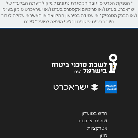
* הנפקת הכרטיס וגובה המסגרת נתונים לשיקול דעתה הבלעדי של
ישראכרט בע"מ ו/או פרימיום אקספרס בע"מ ו/או ישראכרט מימון בע"מ
טלפון
*
ו/או הבנק המנפיק * אי עמידה בפירעון ההלוואה או האשראי עלולה לגרור
חיוב בריבית פיגורים והליכי הוצאה לפועל * טל"ח
אימייל
*
נושא
*
אנא חזרו אלי בקשר ל...
הודעה
*
חדש במועדון
שופינג וצרכנות
שליחה
אטרקציות
מזון