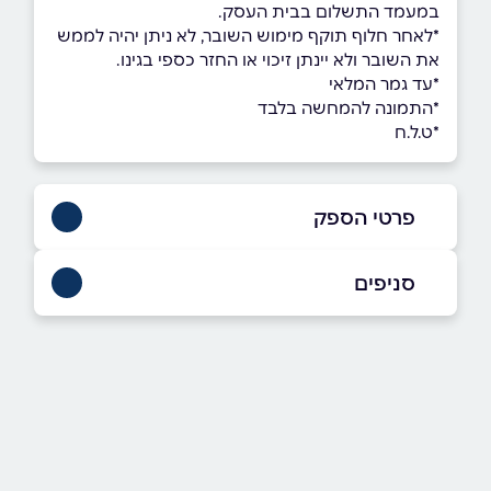
במעמד התשלום בבית העסק.
*לאחר חלוף תוקף מימוש השובר, לא ניתן יהיה לממש
את השובר ולא יינתן זיכוי או החזר כספי בגינו.
*עד גמר המלאי
*התמונה להמחשה בלבד
*ט.ל.ח
פרטי הספק
077-985-9373
סניפים
באתר
בפייסבוק
באינסטגרם
רחובות
בוואטסאפ
המדע 1
077-985-9373
שם מלא
*