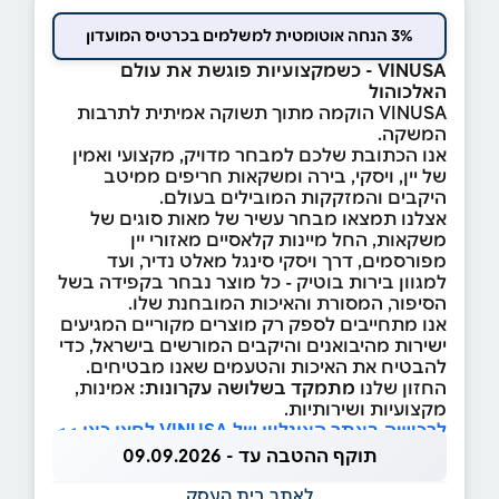
3% הנחה אוטומטית למשלמים בכרטיס המועדון
VINUSA - כשמקצועיות פוגשת את עולם
האלכוהול
VINUSA הוקמה מתוך תשוקה אמיתית לתרבות
המשקה.
אנו הכתובת שלכם למבחר מדויק, מקצועי ואמין
של יין, ויסקי, בירה ומשקאות חריפים ממיטב
היקבים והמזקקות המובילים בעולם.
אצלנו תמצאו מבחר עשיר של מאות סוגים של
משקאות, החל מיינות קלאסיים מאזורי יין
מפורסמים, דרך ויסקי סינגל מאלט נדיר, ועד
למגוון בירות בוטיק - כל מוצר נבחר בקפידה בשל
הסיפור, המסורת והאיכות המובחנת שלו.
אנו מתחייבים לספק רק מוצרים מקוריים המגיעים
ישירות מהיבואנים והיקבים המורשים בישראל, כדי
להבטיח את האיכות והטעמים שאנו מבטיחים.
החזון שלנו
מתמקד בשלושה עקרונות
:
אמינות,
מקצועיות ושירותיות.
לרכישה באתר האונליין של VINUSA לחצו כאן >>
תוקף ההטבה עד - 09.09.2026
לאתר בית העסק