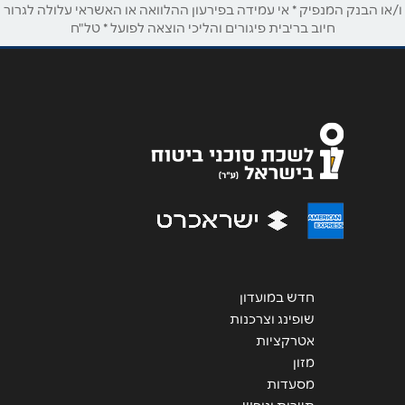
ו/או הבנק המנפיק * אי עמידה בפירעון ההלוואה או האשראי עלולה לגרור
טלפון
*
חיוב בריבית פיגורים והליכי הוצאה לפועל * טל"ח
אימייל
*
נושא
*
אנא חזרו אלי בקשר ל...
הודעה
*
חדש במועדון
שופינג וצרכנות
אטרקציות
שליחה
מזון
מסעדות