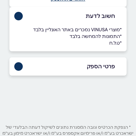
חשוב לדעת
ָ*מוצרי VINUSA נמכרים באתר האונליין בלבד
*התמונות להמחשה בלבד
*ט.ל.ח
פרטי הספק
050-8887584
באתר
באינסטגרם
שם מלא
*
* הנפקת הכרטיס וגובה המסגרת נתונים לשיקול דעתה הבלעדי של
ישראכרט בע"מ ו/או פרימיום אקספרס בע"מ ו/או ישראכרט מימון בע"מ