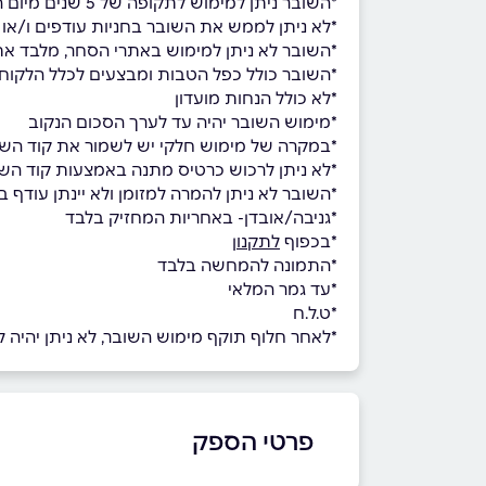
*השובר ניתן למימוש לתקופה של 5 שנים מיום הנפקתו
*לא ניתן לממש את השובר בחניות עודפים ו/או 
*השובר לא ניתן למימוש באתרי הסחר, מלבד אתרי הסחר: FOX, FOX HOME, LALINE MINENE, שילב, OCKER
*השובר כולל כפל הטבות ומבצעים לכלל הלקוח
*לא כולל הנחות מועדון
*מימוש השובר יהיה עד לערך הסכום הנקוב
*במקרה של מימוש חלקי יש לשמור את קוד השוב
*לא ניתן לרכוש כרטיס מתנה באמצעות קוד השו
*השובר לא ניתן להמרה למזומן ולא יינתן עודף ב
*גניבה/אובדן- באחריות המחזיק בלבד
*בכפוף
לתקנון
*התמונה להמחשה בלבד
*עד גמר המלאי
*ט.ל.ח
*לאחר חלוף תוקף מימוש השובר, לא ניתן יהיה למ
פרטי הספק