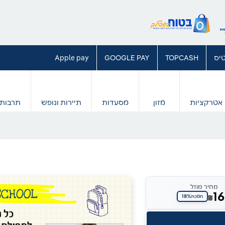
יס
TOPCASH
GOOGLE PAY
Apple pay
אטרקציות
מזון
מסעדות
תיירות ונופש
תרבות 
מחיר מוזל
1
18%
₪
חסכת