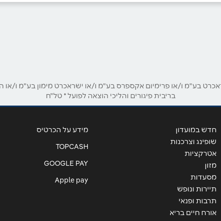
אימייל
*
ט בע"מ ו/או פרימיום אקספרס בע"מ ו/או ישראכרט מימון בע"מ ו/או הבנ
בריבית פיגורים והליכי הוצאה לפועל * טל"ח
חדש במועדון
מידע על הכרטיס
שופינג וצרכנות
TOPCASH
אטרקציות
GOOGLE PAY
מזון
מסעדות
Apple pay
תיירות ונופש
תרבות ופנאי
אורח חיים בריא
שליחה