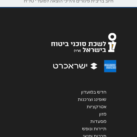
חיוב בריבית פיגורים והליכי הוצאה לפועל * טל"ח
נושא
*
אנא חזרו אלי בקשר ל...
הודעה
*
שליחה
חדש במועדון
שופינג וצרכנות
אטרקציות
מזון
מסעדות
תיירות ונופש
תרבות ופנאי