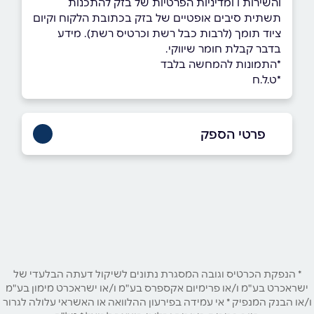
והשירות ו ומדיניות הפרטיות של בזק להתכנות
תשתית סיבים אופטיים של בזק בכתובת הלקוח וקיום
ציוד תומך (לרבות כבל רשת וכרטיס רשת). מידע
בדבר קבלת חומר שיווקי.
*התמונות להמחשה בלבד
*ט.ל.ח
פרטי הספק
שם מלא
*
טלפון
*
* הנפקת הכרטיס וגובה המסגרת נתונים לשיקול דעתה הבלעדי של
ישראכרט בע"מ ו/או פרימיום אקספרס בע"מ ו/או ישראכרט מימון בע"מ
אימייל
*
ו/או הבנק המנפיק * אי עמידה בפירעון ההלוואה או האשראי עלולה לגרור