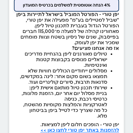
4% הנחה אוטומטית למשלמים בכרטיס המועדון
יפן טורי - הפורטל המוביל בישראל לתיירות ביפן
"שביל למטיילים בע"מ" מפעילה את יפן טורי,
הפורטל הגדול בעברית לתכנון טיול ליפן.
מאחורינו קהילה של למעלה מ־115,000 חברים
בפייסבוק, שנים של ניסיון בשטח וצוות מומחים
שמכיר את יפן לעומק.
אז מה אנחנו מציעים?
טיולים מאורגנים ליפן בהנחיית מדריכים
ישראליים מנוסים בקבוצות קטנות
ואינטימיות.
מסלולים ייחודיים הכוללים חוויות שלא
תמצאו בשום מקום אחר: לינה במקדשים,
סדנאות תרבות, סיורים קולינריים ועוד.
שירותי תכנון טיול מותאם אישית ליפן:
בניית מסלול יום אחר יום, הזמנת מלונות,
כרטיסי רכבת, כניסה
לאטרקציות והמלצות מקומיות מהשטח,
כל מה שצריך כדי לטייל ביפן בביטחון
מלא.
יפן טורי - הופכים חלום ליפן למציאות.
להזמנות באתר יפן טורי לחצו כאן >>