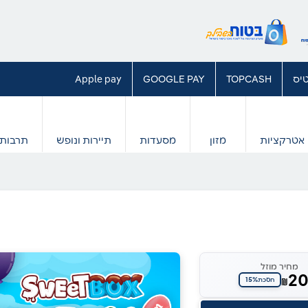
יס
TOPCASH
GOOGLE PAY
Apple pay
אטרקציות
מזון
מסעדות
תיירות ונופש
תרבות 
מחיר מוזל
2
15%
₪
חסכת