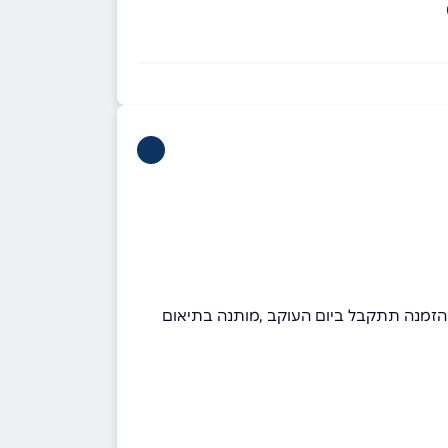
 אקספרס תקף לגוש דן בלבד , למזמינים עד השעה 11:00 ההזמנה תתקבל באותו היום, לאחר השעה 11:00 ההזמנה תתקבל ביום העוקב ,מותנה בתיאום