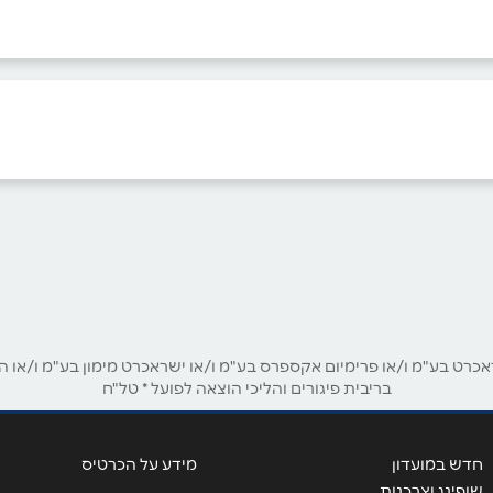
בוואטסאפ
ט בע"מ ו/או פרימיום אקספרס בע"מ ו/או ישראכרט מימון בע"מ ו/או הבנ
בריבית פיגורים והליכי הוצאה לפועל * טל"ח
אימייל
*
חדש במועדון
מידע על הכרטיס
שופינג וצרכנות