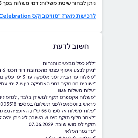
ניתן לבחור שיטת משלוח: דמי משלוח בסך ₪35 או לתאם איסוף עצמי ללא עלות מראש בטלפון 051-5005518
לרכישת מארז "סוויטבוקס Happy Celebration" לחצו כאן >>
חשוב לדעת
*ללא כפל מבצעים והנחות
*ניתן לבצע איסוף עצמי מהכתובת דוד חכמי 6 תל אביב בתיאום מראש בלבד במספר 051-5005518
*משלוח עד הבית זמני אספקה עד 3 ימי עסקים, למעט ישובים מרוחקים, למזמינים עד השעה 14:00
*ישובים מרוחקים זמני האספקה בין 2-5 ימי עסקים, למזמינים עד השעה 14:00
*עלות משלוח ₪35
מראש בווטסאפ (לפני תשלום) במספר 051-5005518
*עלות משלוח אקספרס 55 ש"ח, האופציה נפתחת רק לאחר הזנת עיר
*לאחר חלוף תוקף מימוש השובר, לא ניתן יהיה למ
תוקף למימוש שובר: 07.06.2029
*עד גמר המלאי
*התמונה להמחשה בלבד