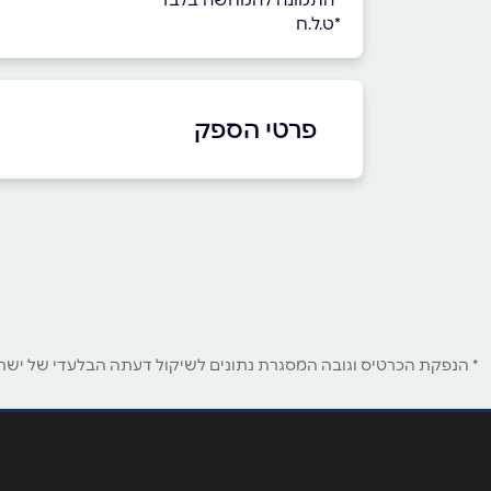
*ט.ל.ח
פרטי הספק
0515005518
באתר
בפייסבוק
באינסטגרם
שם מלא
*
* הנפקת הכרטיס וגובה המסגרת נתונים לשיקול דעתה הבלעדי של ישראכר
טלפון
*